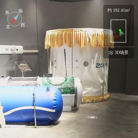
约 192.41m²
南
东
西
北
3D场景