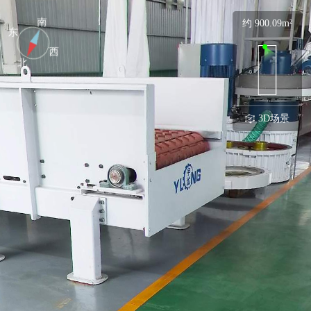
南
约 900.09m²
东
西
北
3D场景